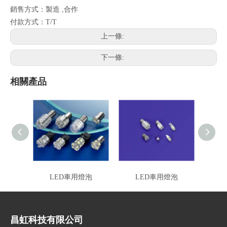
銷售方式：製造 ,合作
付款方式：T/T
上一條:
下一條:
相關產品
LED車用燈泡
LED車用燈泡
吸
昌虹科技有限公司